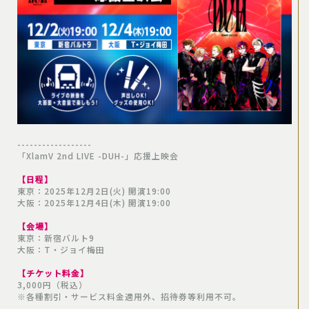
------------------
「XlamV 2nd LIVE -DUH-」応援上映会
【日程】
東京：2025年12月2日(火) 開演19:00
大阪：2025年12月4日(木) 開演19:00
【会場】
東京：新宿バルト9
大阪：T・ジョイ梅田
【チケット料金】
3,000円（税込）
※各種割引・サービス料金適用外、招待券等利用不可。