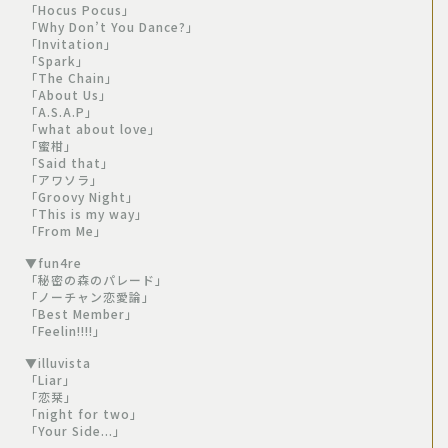
「Hocus Pocus」
「Why Don’t You Dance?」
「Invitation」
「Spark」
「The Chain」
「About Us」
「A.S.A.P」
「what about love」
「蜜柑」
「Said that」
「アワソラ」
「Groovy Night」
「This is my way」
「From Me」
▼fun4re
「秘密の森のパレード」
「ノーチャン恋愛論」
「Best Member」
「Feelin!!!!」
▼illuvista
「Liar」
「恋栞」
「night for two」
「Your Side...」