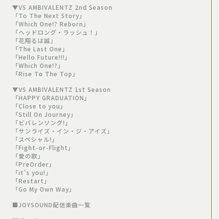
▼VS AMBIVALENTZ 2nd Season
「To The Next Story」
「Which One!? Reborn」
「ヘッドロング・ラッシュ！」
「花翔るは誠」
「The Last One」
「Hello Future!!!」
「Which One!?」
「Rise To The Top」
▼VS AMBIVALENTZ 1st Season
「HAPPY GRADUATION」
「Close to you」
「Still On Journey」
「ビバレンソング!」
「サンライズ・イン・ジ・アイズ」
「スペシャル!」
「Fight-or-Flight」
「愛の歌」
「PreOrder」
「it’s you!」
「Restart」
「Go My Own Way」
■JOYSOUND配信楽曲一覧