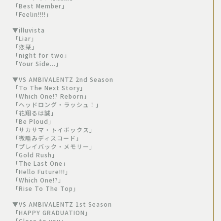
「Best Member」
「Feelin!!!!」
▼illuvista
「Liar」
「恋栞」
「night for two」
「Your Side...」
▼VS AMBIVALENTZ 2nd Season
「To The Next Story」
「Which One!? Reborn」
「ヘッドロング・ラッシュ！」
「花翔るは誠」
「Be Ploud」
「サカサマ・トイボックス」
「微睡みディスコード」
「プレイバック・メモリー」
「Gold Rush」
「The Last One」
「Hello Future!!!」
「Which One!?」
「Rise To The Top」
▼VS AMBIVALENTZ 1st Season
「HAPPY GRADUATION」
「Close to you」