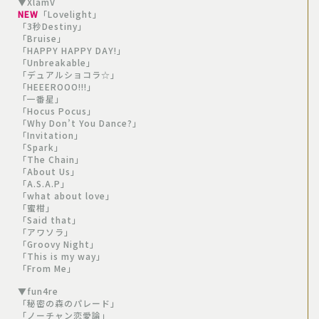
▼XlamV
NEW
「Lovelight」
「3秒Destiny」
「Bruise」
「HAPPY HAPPY DAY!」
「Unbreakable」
「デュアルショコラ☆」
「HEEEROOO!!!」
「一番星」
「Hocus Pocus」
「Why Don’t You Dance?」
「Invitation」
「Spark」
「The Chain」
「About Us」
「A.S.A.P」
「what about love」
「蜜柑」
「Said that」
「アワソラ」
「Groovy Night」
「This is my way」
「From Me」
▼fun4re
「秘密の森のパレード」
「ノーチャン恋愛論」