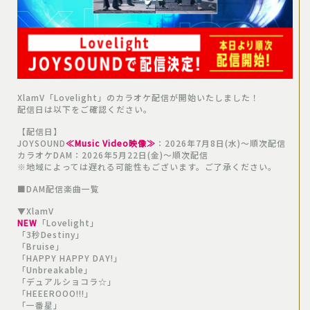
XlamV「Lovelight」のカラオケ配信が開始いたしました！
配信日は以下をご確認ください。
【配信日】
JOYSOUND
≪Music Video映像≫
：2026年7月8日(水)～順次配信
カラオケDAM：2026年5月22日(金)～順次配信
※地域によっては遅れる可能性もございます。ご了承ください。
■DAM配信楽曲一覧
▼XlamV
NEW
「Lovelight」
「3秒Destiny」
「Bruise」
「HAPPY HAPPY DAY!」
「Unbreakable」
「デュアルショコラ☆」
「HEEEROOO!!!」
「一番星」