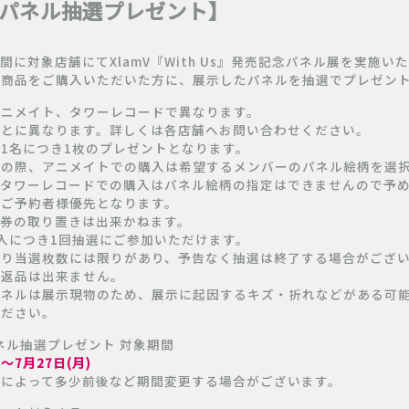
&パネル抽選プレゼント】
に対象店舗にてXlamV『With Us』発売記念パネル展を実施い
象商品をご購入いただいた方に、展示したパネルを抽選でプレゼン
アニメイト、タワーレコードで異なります。
ごとに異なります。詳しくは各店舗へお問い合わせください。
1名につき1枚のプレゼントとなります。
みの際、アニメイトでの購入は希望するメンバーのパネル絵柄を選
。タワーレコードでの購入はパネル絵柄の指定はできませんので予
、ご予約者様優先となります。
選券の取り置きは出来かねます。
入につき1回抽選にご参加いただけます。
なり当選枚数には限りがあり、予告なく抽選は終了する場合がござ
・返品は出来ません。
パネルは展示現物のため、展示に起因するキズ・折れなどがある可
ください。
ネル抽選プレゼント 対象期間
)～7月27日(月)
舗によって多少前後など期間変更する場合がございます。