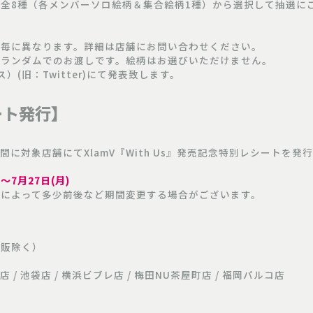
全8種（各メンバーソロ絵柄＆集合絵柄1種）から選択して抽選に
ド
に異なります。詳細は店舗にお問い合わせください。
ランダムでのお渡しです。絵柄はお選びいただけません。
(旧：Twitter)にて発表致します。
ート発行】
に対象店舗にてXlamV『With Us』発売記念特別レシートを発
間
)～7月27日(月)
舗によって多少前後など期間変更する場合がございます。
通販除く）
店 / 池袋店 / 横浜ビブレ店 / 梅田NU茶屋町店 / 福岡パルコ店