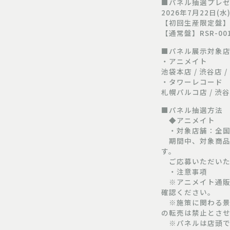
■パネル抽選プレ
2026年7月22日(水)
【初回生産限定盤】RS
【通常盤】RSR-001
■パネル展示対象
・アニメイト
池袋本店 / 渋谷店 
・タワーレコード
札幌パルコ店 / 渋谷
■パネル抽選方法
◆アニメイト
・対象店舗：全国
期間中、対象商品
す。
ご応募いただいた
・注意事項
※アニメイト通販
確認ください。
※施策に関わる景
の転売は禁止とさ
※パネルは店頭で